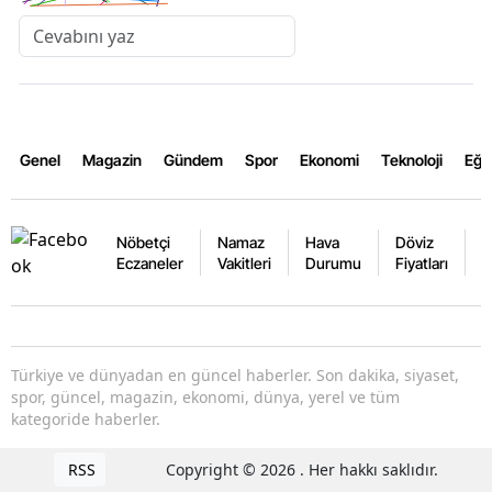
Genel
Magazin
Gündem
Spor
Ekonomi
Teknoloji
Eğl
Nöbetçi
Namaz
Hava
Döviz
A
Eczaneler
Vakitleri
Durumu
Fiyatları
F
Türkiye ve dünyadan en güncel haberler. Son dakika, siyaset,
spor, güncel, magazin, ekonomi, dünya, yerel ve tüm
kategoride haberler.
RSS
Copyright © 2026 . Her hakkı saklıdır.