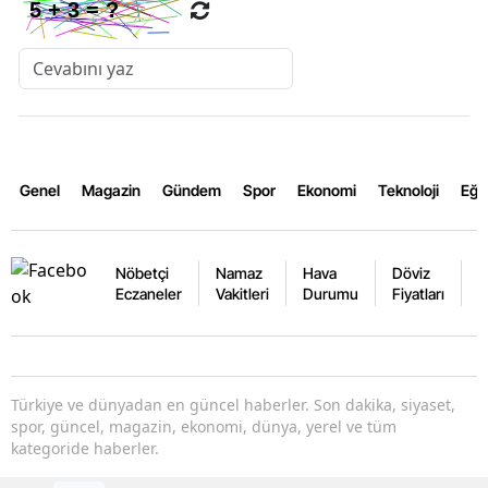
Genel
Magazin
Gündem
Spor
Ekonomi
Teknoloji
Eğl
Nöbetçi
Namaz
Hava
Döviz
A
Eczaneler
Vakitleri
Durumu
Fiyatları
F
Türkiye ve dünyadan en güncel haberler. Son dakika, siyaset,
spor, güncel, magazin, ekonomi, dünya, yerel ve tüm
kategoride haberler.