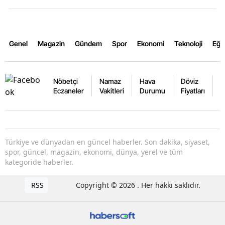
Genel
Magazin
Gündem
Spor
Ekonomi
Teknoloji
Eğl
Nöbetçi
Namaz
Hava
Döviz
A
Eczaneler
Vakitleri
Durumu
Fiyatları
F
Türkiye ve dünyadan en güncel haberler. Son dakika, siyaset,
spor, güncel, magazin, ekonomi, dünya, yerel ve tüm
kategoride haberler.
RSS
Copyright © 2026 . Her hakkı saklıdır.