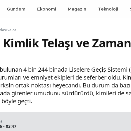
Gündem
Ekonomi
Magazin
Teknoloji
LGS Sınavında Kimlik Telaşı ve Zamanla Yarışan Adaylar
 Kimlik Telaşı ve Zaman
de bulunan 4 bin 244 binada Liselere Geçiş Sistem
rumları ve emniyet ekipleri de seferber oldu. Kimi
rksin ortak noktası heyecandı. Bu durum da bazı
ada girenler umudunu sürdürürdü, kimileri de san
 böyle geçti.
ma
6 - 03:47