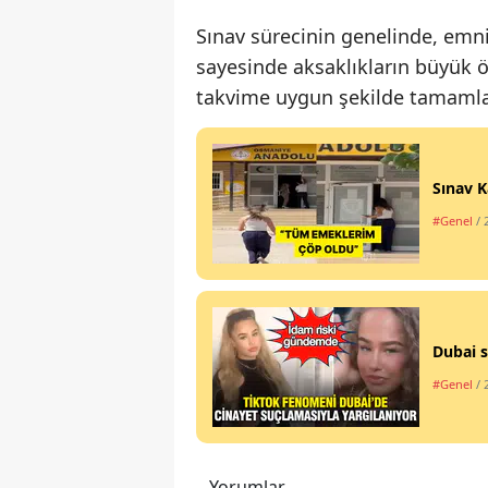
Sınav sürecinin genelinde, emniy
sayesinde aksaklıkların büyük ö
takvime uygun şekilde tamamla
Sınav K
#Genel
/ 
Dubai s
#Genel
/ 
Yorumlar