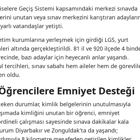
iselere Geçiş Sistemi kapsamındaki merkezi sınavda
erini unutan veya sınav merkezini karıştıran adayları
arlı vatandaşlar yetişti.
tim kurumlarına yerleşmek için girdiği LGS, yurt
ri altında gerçekleştirildi. 81 il ve 920 ilçede 4 bind
ecinde, bazı adaylar için heyecanlı anlar yaşandı.
l tercihleri, sınav sabahı hem aileler hem de görevlil
en oldu.
Öğrencilere Emniyet Desteği
çeken durumlar, kimlik belgelerinin unutulmasıyla
taşımada kimliğini unutan bir öğrenci, emniyet
ordineli çalışması sayesinde sınava dakikalar kala
durum Diyarbakır ve Zonguldak'ta da yaşandı;
rdımıyla 8 kilometre mesafeden getirilen kimlikler,