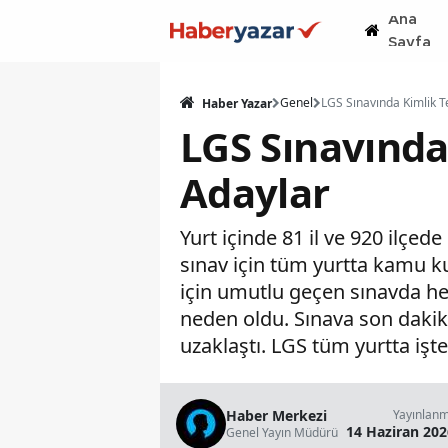
Ana
Sayfa
Genel
Haber Yazar
LGS Sınavında
Adaylar
Yurt içinde 81 il ve 920 ilçe
sınav için tüm yurtta kamu ku
için umutlu geçen sınavda he
neden oldu. Sınava son dakik
uzaklaştı. LGS tüm yurtta işte
Haber Merkezi
Yayınlan
14 Haziran 202
Genel Yayın Müdürü