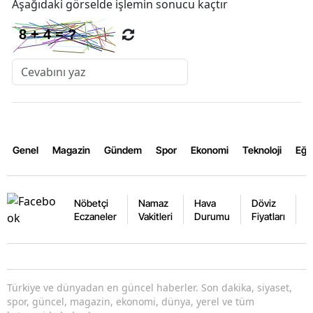
Aşağıdaki görselde işlemin sonucu kaçtır
Genel
Magazin
Gündem
Spor
Ekonomi
Teknoloji
Eğl
Nöbetçi
Namaz
Hava
Döviz
A
Eczaneler
Vakitleri
Durumu
Fiyatları
F
Türkiye ve dünyadan en güncel haberler. Son dakika, siyaset,
spor, güncel, magazin, ekonomi, dünya, yerel ve tüm