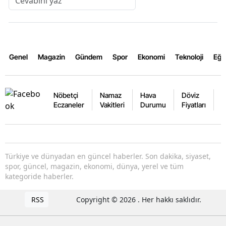
Genel
Magazin
Gündem
Spor
Ekonomi
Teknoloji
Eğl
Nöbetçi
Namaz
Hava
Döviz
A
Eczaneler
Vakitleri
Durumu
Fiyatları
F
Türkiye ve dünyadan en güncel haberler. Son dakika, siyaset,
spor, güncel, magazin, ekonomi, dünya, yerel ve tüm
kategoride haberler.
RSS
Copyright © 2026 . Her hakkı saklıdır.