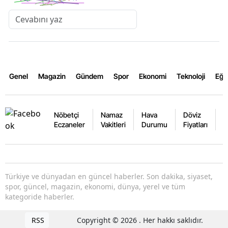
Genel
Magazin
Gündem
Spor
Ekonomi
Teknoloji
Eğl
Nöbetçi
Namaz
Hava
Döviz
A
Eczaneler
Vakitleri
Durumu
Fiyatları
F
Türkiye ve dünyadan en güncel haberler. Son dakika, siyaset,
spor, güncel, magazin, ekonomi, dünya, yerel ve tüm
kategoride haberler.
RSS
Copyright © 2026 . Her hakkı saklıdır.