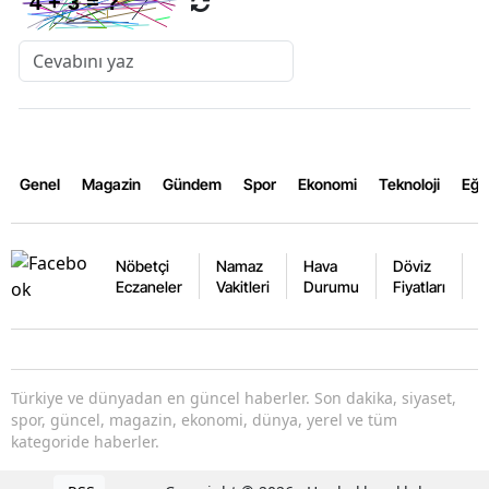
Genel
Magazin
Gündem
Spor
Ekonomi
Teknoloji
Eğl
Nöbetçi
Namaz
Hava
Döviz
A
Eczaneler
Vakitleri
Durumu
Fiyatları
F
Türkiye ve dünyadan en güncel haberler. Son dakika, siyaset,
spor, güncel, magazin, ekonomi, dünya, yerel ve tüm
kategoride haberler.