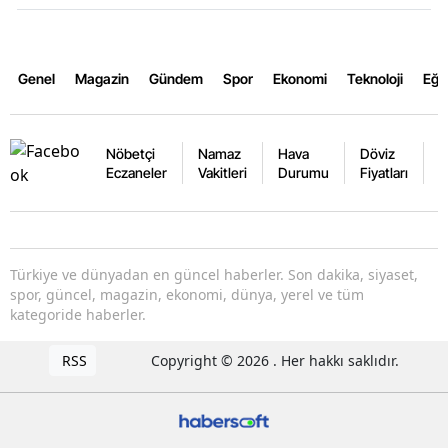
Genel
Magazin
Gündem
Spor
Ekonomi
Teknoloji
Eğl
Nöbetçi
Namaz
Hava
Döviz
A
Eczaneler
Vakitleri
Durumu
Fiyatları
F
Türkiye ve dünyadan en güncel haberler. Son dakika, siyaset,
spor, güncel, magazin, ekonomi, dünya, yerel ve tüm
kategoride haberler.
RSS
Copyright © 2026 . Her hakkı saklıdır.