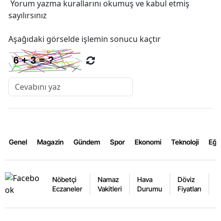
Yorum yazma kurallarını
okumuş ve kabul etmiş
sayılırsınız
Aşağıdaki görselde işlemin sonucu kaçtır
Genel
Magazin
Gündem
Spor
Ekonomi
Teknoloji
Eğl
Nöbetçi
Namaz
Hava
Döviz
A
Eczaneler
Vakitleri
Durumu
Fiyatları
F