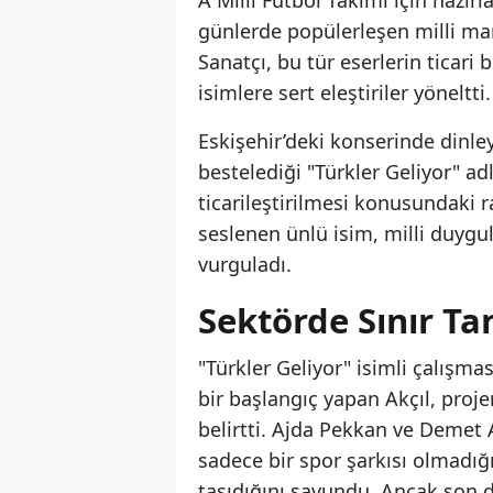
A Milli Futbol Takımı için hazır
günlerde popülerleşen milli mar
Sanatçı, bu tür eserlerin ticari
isimlere sert eleştiriler yöneltti.
Eskişehir’deki konserinde dinle
bestelediği "Türkler Geliyor" adl
ticarileştirilmesi konusundaki r
seslenen ünlü isim, milli duygu
vurguladı.
Sektörde Sınır T
"Türkler Geliyor" isimli çalışma
bir başlangıç yapan Akçıl, proje
belirtti. Ajda Pekkan ve Demet A
sadece bir spor şarkısı olmadığ
taşıdığını savundu. Ancak son