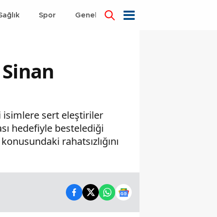
Sağlık
Spor
Genel
Dünya
 Sinan
isimlere sert eleştiriler
sı hedefiyle bestelediği
si konusundaki rahatsızlığını