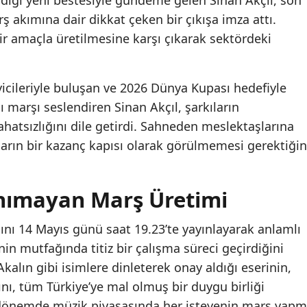
ladığı yeni bestesiyle gündeme gelen Sinan Akçıl, son
ş akımına dair dikkat çeken bir çıkışa imza attı.
 bir amaçla üretilmesine karşı çıkarak sektördeki
yicileriyle buluşan ve 2026 Dünya Kupası hedefiyle
ı marşı seslendiren Sinan Akçıl, şarkıların
ahatsızlığını dile getirdi. Sahneden meslektaşlarına
ların bir kazanç kapısı olarak görülmemesi gerektiğin
anımayan Marş Üretimi
sını 14 Mayıs günü saat 19.23’te yayınlayarak anlamlı
nin mutfağında titiz bir çalışma süreci geçirdiğini
kalın gibi isimlere dinleterek onay aldığı eserinin,
ını, tüm Türkiye’ye mal olmuş bir duygu birliği
 dönemde müzik piyasasında her isteyenin marş yap