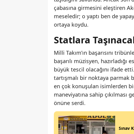
çabasına girmesini eleştiren Akç
meseledir; o yaptı ben de yapay
ortaya koydu.
Statlara Taşınac
Milli Takım’ın başarısını tribün
başarılı müzisyen, hazırladığı e
büyük tescil olacağını ifade ett
tartışmalı bir noktaya parmak 
en çok konuşulan isimlerden biri
maneviyatına sahip çıkılması ge
önüne serdi.
Sınav K