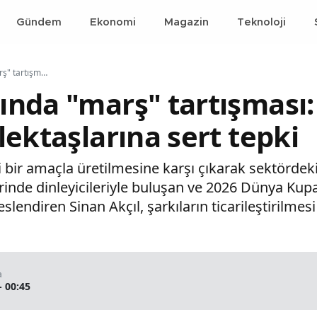
Gündem
Ekonomi
Magazin
Teknoloji
Müzik dünyasında "marş" tartışması: Sinan Akçıl’dan meslektaşlarına sert tepki
nda "marş" tartışması:
lektaşlarına sert tepki
ri bir amaçla üretilmesine karşı çıkarak sektördeki 
erinde dinleyicileriyle buluşan ve 2026 Dünya Kupa
eslendiren Sinan Akçıl, şarkıların ticarileştirilme
a
- 00:45