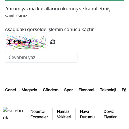
Yorum yazma kurallarını
okumuş ve kabul etmiş
sayılırsınız
Aşağıdaki görselde işlemin sonucu kaçtır
Genel
Magazin
Gündem
Spor
Ekonomi
Teknoloji
Eğl
Nöbetçi
Namaz
Hava
Döviz
A
Eczaneler
Vakitleri
Durumu
Fiyatları
F