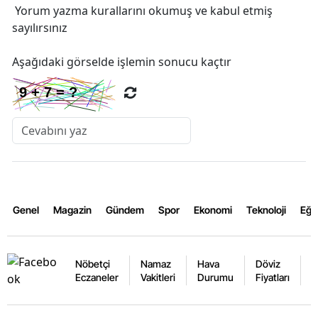
Yorum yazma kurallarını
okumuş ve kabul etmiş
sayılırsınız
Aşağıdaki görselde işlemin sonucu kaçtır
Genel
Magazin
Gündem
Spor
Ekonomi
Teknoloji
Eğl
Nöbetçi
Namaz
Hava
Döviz
A
Eczaneler
Vakitleri
Durumu
Fiyatları
F