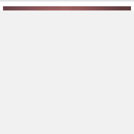
Bölge sakinlerini tedirgin eden şiddetli patlama
sesinin arkasından önceden planlanmış bir test
çalışması çıktı.
İsrail'in merkezinde bugün yaşanan patlama sesi,
kısa süreliğine de olsa çevrede büyük bir endişe