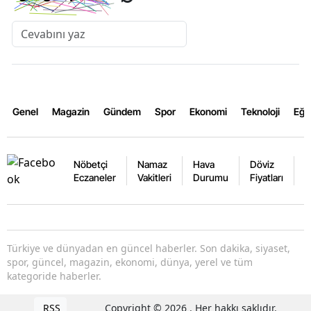
Genel
Magazin
Gündem
Spor
Ekonomi
Teknoloji
Eğl
Nöbetçi
Namaz
Hava
Döviz
A
Eczaneler
Vakitleri
Durumu
Fiyatları
F
Türkiye ve dünyadan en güncel haberler. Son dakika, siyaset,
spor, güncel, magazin, ekonomi, dünya, yerel ve tüm
kategoride haberler.
RSS
Copyright © 2026 . Her hakkı saklıdır.