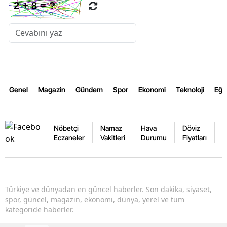
Genel
Magazin
Gündem
Spor
Ekonomi
Teknoloji
Eğl
Nöbetçi
Namaz
Hava
Döviz
A
Eczaneler
Vakitleri
Durumu
Fiyatları
F
Türkiye ve dünyadan en güncel haberler. Son dakika, siyaset,
spor, güncel, magazin, ekonomi, dünya, yerel ve tüm
kategoride haberler.