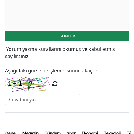
GÖNDER
Yorum yazma kurallarını
okumuş ve kabul etmiş
sayılırsınız
Aşağıdaki görselde işlemin sonucu kaçtır
Genel
Magazin
Gündem
Spor
Ekonomi
Teknoloji
Eğl