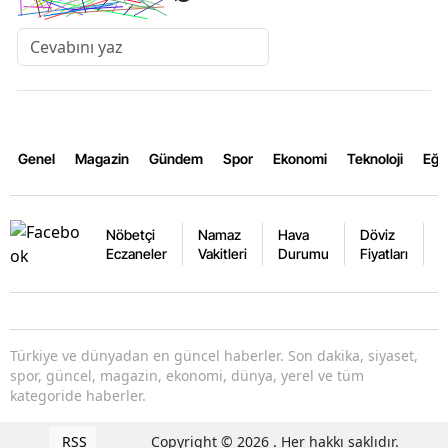
Genel
Magazin
Gündem
Spor
Ekonomi
Teknoloji
Eğl
Nöbetçi
Namaz
Hava
Döviz
A
Eczaneler
Vakitleri
Durumu
Fiyatları
F
Türkiye ve dünyadan en güncel haberler. Son dakika, siyaset,
spor, güncel, magazin, ekonomi, dünya, yerel ve tüm
kategoride haberler.
RSS
Copyright © 2026 . Her hakkı saklıdır.