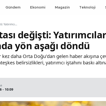
Gündem
Ekonomi
Magazin
Teknoloji
Piyasaların rotası değişti: Yatırımcılar tedirgin, altın fiyatlarında yön aşağı döndü
ası değişti: Yatırımcılar
ında yön aşağı döndü
ir kez daha Orta Doğu'dan gelen haber akışına çe
teşkes belirsizlikleri, yatırımcı iştahını baskı altın
ma
6 - 10:09