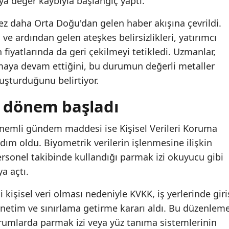
aya değer kaybıyla başlangıç yaptı.
kez daha Orta Doğu'dan gelen haber akışına çevrildi.
 ve ardından gelen ateşkes belirsizlikleri, yatırımcı
ın fiyatlarında da geri çekilmeyi tetikledi. Uzmanlar,
lamaya devam ettiğini, bu durumun değerli metaller
luşturduğunu belirtiyor.
i dönem başladı
nemli gündem maddesi ise Kişisel Verileri Koruma
dım oldu. Biyometrik verilerin işlenmesine ilişkin
personel takibinde kullandığı parmak izi okuyucu gibi
a açtı.
li kişisel veri olması nedeniyle KVKK, iş yerlerinde giri
denetim ve sınırlama getirme kararı aldı. Bu düzenlem
urumlarda parmak izi veya yüz tanıma sistemlerinin