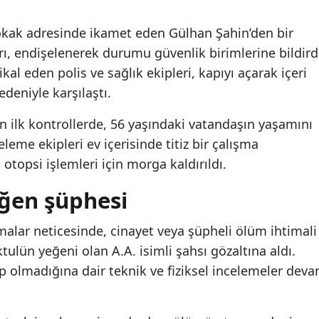
okak adresinde ikamet eden Gülhan Şahin’den bir
ı, endişelenerek durumu güvenlik birimlerine bildird
kal eden polis ve sağlık ekipleri, kapıyı açarak içeri
edeniyle karşılaştı.
an ilk kontrollerde, 56 yaşındaki vatandaşın yaşamını
celeme ekipleri ev içerisinde titiz bir çalışma
 otopsi işlemleri için morga kaldırıldı.
ğen şüphesi
ışmalar neticesinde, cinayet veya şüpheli ölüm ihtimali
ulün yeğeni olan A.A. isimli şahsı gözaltına aldı.
up olmadığına dair teknik ve fiziksel incelemeler dev