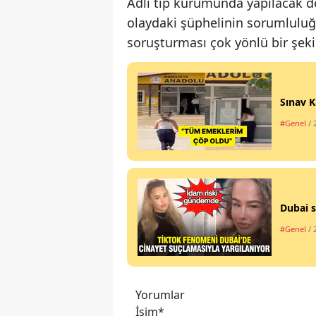
Adli tıp kurumunda yapılacak d
olaydaki şüphelinin sorumluluğu
soruşturması çok yönlü bir şeki
Sınav K
#Genel
/ 
Dubai s
#Genel
/ 
Yorumlar
İsim*