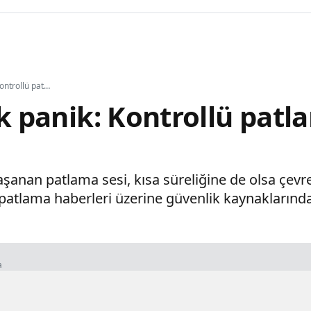
İsrail'de büyük panik: Kontrollü patlama paniğe yol açtı
ük panik: Kontrollü patl
şanan patlama sesi, kısa süreliğine de olsa çevre
atlama haberleri üzerine güvenlik kaynaklarından
a
- 00:35