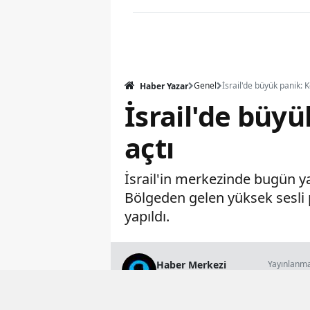
Genel
Haber Yazar
İsrail'de büy
açtı
İsrail'in merkezinde bugün ya
Bölgeden gelen yüksek sesli p
yapıldı.
Haber Merkezi
Yayınlanm
18 Mayıs 2026 
Genel Yayın Müdürü