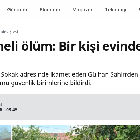
Gündem
Ekonomi
Magazin
Teknoloji
Polatlı’da şüpheli ölüm: Bir kişi evinde cansız bulundu
heli ölüm: Bir kişi evind
 Sokak adresinde ikamet eden Gülhan Şahin’den 
mu güvenlik birimlerine bildirdi.
ma
6 - 03:45