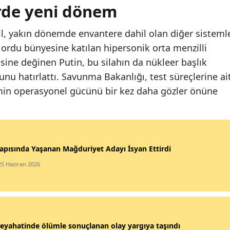
rde yeni dönem
il, yakın dönemde envantere dahil olan diğer sisteml
ordu bünyesine katılan hipersonik orta menzilli
esine değinen Putin, bu silahın da nükleer başlık
nu hatırlattı. Savunma Bakanlığı, test süreçlerine ai
temin operasyonel gücünü bir kez daha gözler önüne
apısında Yaşanan Mağduriyet Adayı İsyan Ettirdi
25 Haziran 2026
eyahatinde ölümle sonuçlanan olay yargıya taşındı