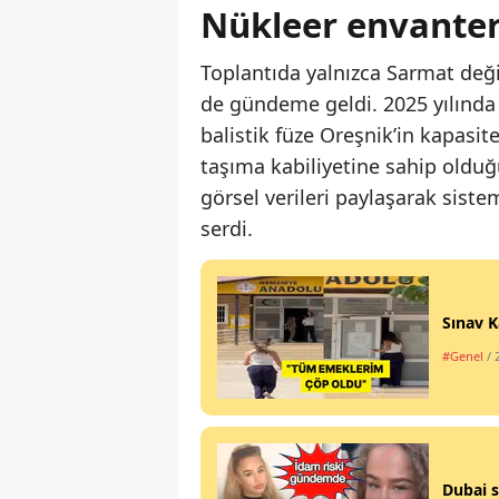
Nükleer envante
Toplantıda yalnızca Sarmat değ
de gündeme geldi. 2025 yılında 
balistik füze Oreşnik’in kapasit
taşıma kabiliyetine sahip olduğu
görsel verileri paylaşarak sis
serdi.
Sınav K
#Genel
/ 
Dubai s