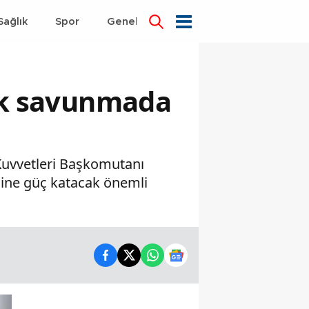
Sağlık
Spor
Genel
Dünya
jik savunmada
 Kuvvetleri Başkomutanı
esine güç katacak önemli