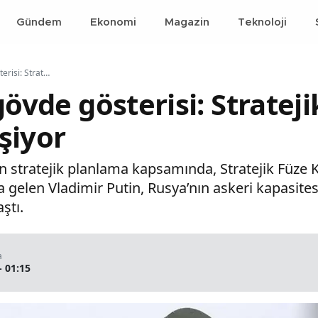
Gündem
Ekonomi
Magazin
Teknoloji
Putin'in yeni gövde gösterisi: Stratejik savunmada dengeler değişiyor
 gövde gösterisi: Strate
şiyor
n stratejik planlama kapsamında, Stratejik Füze
a gelen Vladimir Putin, Rusya’nın askeri kapasit
ştı.
a
- 01:15