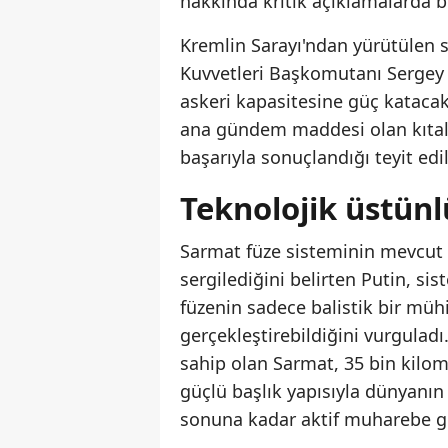
hakkında kritik açıklamalarda bu
Kremlin Sarayı'ndan yürütülen s
Kuvvetleri Başkomutanı Sergey K
askeri kapasitesine güç kataca
ana gündem maddesi olan kıtalar
başarıyla sonuçlandığı teyit edil
Teknolojik üstün
Sarmat füze sisteminin mevcut 
sergilediğini belirten Putin, sis
füzenin sadece balistik bir mü
gerçekleştirebildiğini vurguladı
sahip olan Sarmat, 35 bin kilom
güçlü başlık yapısıyla dünyanın 
sonuna kadar aktif muharebe gö