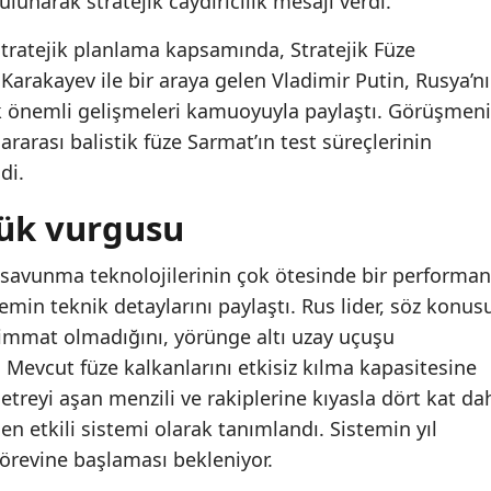
lunarak stratejik caydırıcılık mesajı verdi.
tratejik planlama kapsamında, Stratejik Füze
arakayev ile bir araya gelen Vladimir Putin, Rusya’n
k önemli gelişmeleri kamuoyuyla paylaştı. Görüşmen
arası balistik füze Sarmat’ın test süreçlerinin
di.
lük vurgusu
savunma teknolojilerinin çok ötesinde bir performa
temin teknik detaylarını paylaştı. Rus lider, söz konus
himmat olmadığını, yörünge altı uzay uçuşu
. Mevcut füze kalkanlarını etkisiz kılma kapasitesine
etreyi aşan menzili ve rakiplerine kıyasla dört kat da
en etkili sistemi olarak tanımlandı. Sistemin yıl
revine başlaması bekleniyor.