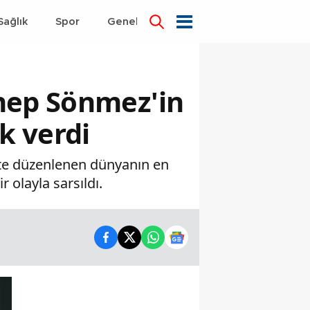
Sağlık
Spor
Genel
Dünya
nep Sönmez'in
k verdi
'te düzenlenen dünyanın en
 olayla sarsıldı.