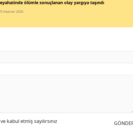
eyahatinde ölümle sonuçlanan olay yargıya taşındı
25 Haziran 2026
e kabul etmiş sayılırsınız
GÖNDE