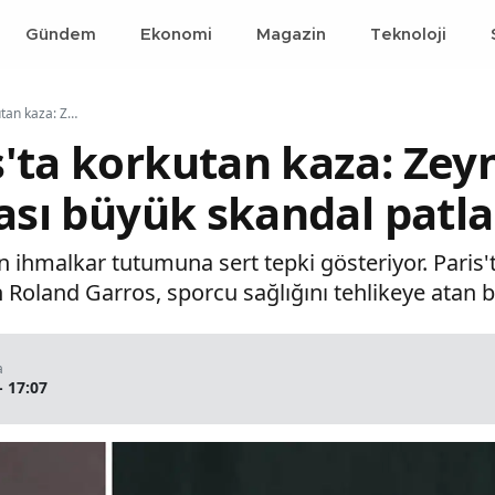
Gündem
Ekonomi
Magazin
Teknoloji
Roland Garros'ta korkutan kaza: Zeynep Sönmez'in sakatlığı sonrası büyük skandal patlak verdi
'ta korkutan kaza: Zey
rası büyük skandal patla
 ihmalkar tutumuna sert tepki gösteriyor. Paris
n Roland Garros, sporcu sağlığını tehlikeye atan bir
a
- 17:07