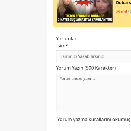
Dubai s
#Genel
/ 
Yorumlar
İsim*
Yorum Yazın (500 Karakter)
Yorum yazma kurallarını
okumuş v