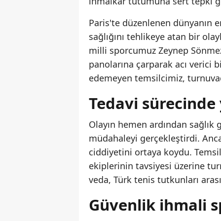
ihmalkar tutumuna sert tepki gö
Paris'te düzenlenen dünyanın en
sağlığını tehlikeye atan bir olay
milli sporcumuz Zeynep Sönmez
panolarına çarparak acı verici 
edemeyen temsilcimiz, turnuvad
Tedavi sürecinde 
Olayın hemen ardından sağlık gö
müdahaleyi gerçekleştirdi. Ancak
ciddiyetini ortaya koydu. Temsi
ekiplerinin tavsiyesi üzerine 
veda, Türk tenis tutkunları ara
Güvenlik ihmali s