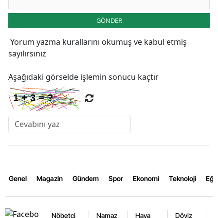
GÖNDER
Yorum yazma kurallarını
okumuş ve kabul etmiş
sayılırsınız
Aşağıdaki görselde işlemin sonucu kaçtır
Genel
Magazin
Gündem
Spor
Ekonomi
Teknoloji
Eğl
Nöbetçi
Namaz
Hava
Döviz
A