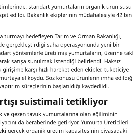
timlerinde, standart yumurtaların organik ürün süsü
spit edildi. Bakanlık ekiplerinin müdahalesiyle 42 bin
da tutmayı hedefleyen Tarım ve Orman Bakanlığı,
e gerçekleştirdiği saha operasyonunda yeni bir
ndart yöntemlerle üretilmiş yumurtaların, üzerine takl
larak satışa sunulmak istendiği belirlendi. Haksız
girişime karşı hızlı hareket eden ekipler, tüketiciye
urtaya el koydu. Söz konusu ürünlerin imha edildiğ
yaptırım süreçlerinin başlatıldığı kaydedildi.
tışı suistimali tetikliyor
nik ve gezen tavuk yumurtalarına olan eğiliminin
yacını da beraberinde getiriyor. Yumurta Üreticileri
'deki gerçek organik üretim kapasitesinin piyasadaki