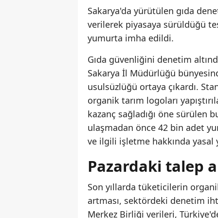
Sakarya'da yürütülen gıda dene
verilerek piyasaya sürüldüğü te
yumurta imha edildi.
Gıda güvenliğini denetim altın
Sakarya İl Müdürlüğü bünyesind
usulsüzlüğü ortaya çıkardı. Sta
organik tarım logoları yapıştırı
kazanç sağladığı öne sürülen bu 
ulaşmadan önce 42 bin adet yum
ve ilgili işletme hakkında yasal 
Pazardaki talep ar
Son yıllarda tüketicilerin orga
artması, sektördeki denetim ihti
Merkez Birliği verileri, Türkiye