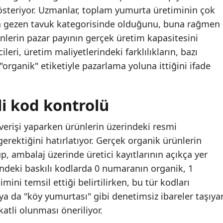
österiyor. Uzmanlar, toplam yumurta üretiminin çok
ya gezen tavuk kategorisinde olduğunu, buna rağmen
ünlerin pazar payının gerçek üretim kapasitesini
cileri, üretim maliyetlerindeki farklılıkların, bazı
 "organik" etiketiyle pazarlama yoluna ittiğini ifade
li kod kontrolü
şverişi yaparken ürünlerin üzerindeki resmi
erektiğini hatırlatıyor. Gerçek organik ürünlerin
up, ambalaj üzerinde üretici kayıtlarının açıkça yer
ndeki baskılı kodlarda 0 numaranın organik, 1
ini temsil ettiği belirtilirken, bu tür kodları
a da "köy yumurtası" gibi denetimsiz ibareler taşıya
atli olunması öneriliyor.