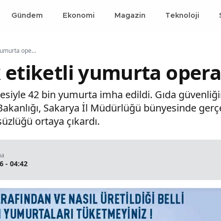
Gündem
Ekonomi
Magazin
Teknoloji
Sahte organik etiketli yumurta operasyonu
 etiketli yumurta oper
esiyle 42 bin yumurta imha edildi. Gıda güvenliği
akanlığı, Sakarya İl Müdürlüğü bünyesinde gerçe
üzlüğü ortaya çıkardı.
ma
6 - 04:42