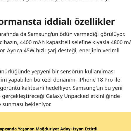
ormansta iddialı özellikler
 tarafında da Samsung'un ödün vermediği görülüyor.
cihazın, 4400 mAh kapasiteli selefine kıyasla 4800 m
r. Ayrıca 45W hızlı şarj desteği, enerjinin verimli
nürlüğünde yepyeni bir sensörün kullanılması
im yapabilen bu özel donanım, iPhone 18 Pro ile
görüntü kalitesini hedefliyor. Samsung'un bu yeni
e gerçekleştireceği Galaxy Unpacked etkinliğinde
e sunması bekleniyor.
apısında Yaşanan Mağduriyet Adayı İsyan Ettirdi