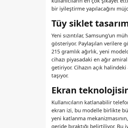
kullanıcıların en çok şikayet ett
bir iyileştirme yapılacağını müjd
Tüy siklet tasarım
Yeni sızıntılar, Samsung'un müh
gösteriyor. Paylaşılan verilere 
215 gramlık ağırlık, yeni mode
cihazı piyasadaki en ağır amira
getiriyor. Cihazın açık halindeki 
taşıyor.
Ekran teknolojis
Kullanıcıların katlanabilir tele
ekran izi, bu modelle birlikte 
yeni katlanma mekanizmasının, 
geride bıraktığı belirtiliyor. Bu