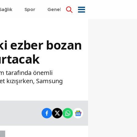
Sağlık
Spor
Genel
Dünya
ki ezber bozan
şırtacak
ım tarafında önemli
abet kızışırken, Samsung