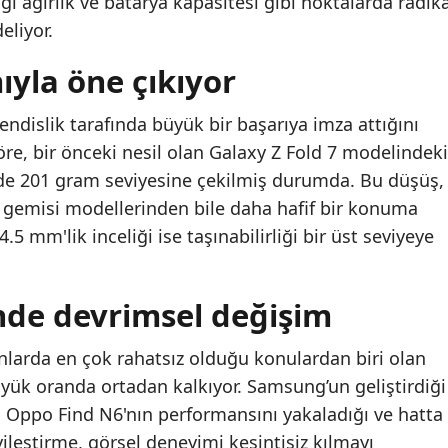
iği ağırlık ve batarya kapasitesi gibi noktalarda radika
eliyor.
ıyla öne çıkıyor
endislik tarafında büyük bir başarıya imza attığını
göre, bir önceki nesil olan Galaxy Z Fold 7 modelindeki
lde 201 gram seviyesine çekilmiş durumda. Bu düşüş,
l gemisi modellerinden bile daha hafif bir konuma
4.5 mm'lik inceliği ise taşınabilirliği bir üst seviyeye
inde devrimsel değişim
fonlarda en çok rahatsız olduğu konulardan biri olan
büyük oranda ortadan kalkıyor. Samsung’un geliştirdiği
Oppo Find N6'nın performansını yakaladığı ve hatta
 iyileştirme, görsel deneyimi kesintisiz kılmayı