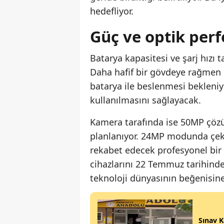
hedefliyor.
Güç ve optik perf
Batarya kapasitesi ve şarj hızı
Daha hafif bir gövdeye rağmen 
batarya ile beslenmesi bekleniyo
kullanılmasını sağlayacak.
Kamera tarafında ise 50MP çözü
planlanıyor. 24MP modunda çek
rekabet edecek profesyonel bir 
cihazlarını 22 Temmuz tarihind
teknoloji dünyasının beğenisin
Sınav K