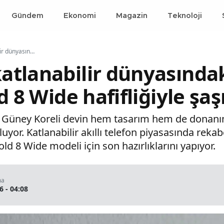
Gündem
Ekonomi
Magazin
Teknoloji
Samsung'un katlanabilir dünyasındaki ezber bozan hamlesi: Z Fold 8 Wide hafifliğiyle şaşırtacak
tlanabilir dünyasında
d 8 Wide hafifliğiyle şa
ar, Güney Koreli devin hem tasarım hem de donan
uluyor. Katlanabilir akıllı telefon piyasasında rek
d 8 Wide modeli için son hazırlıklarını yapıyor.
ma
6 - 04:08