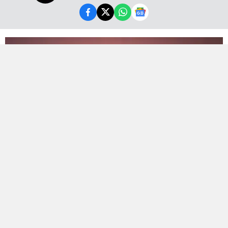
Bölge sakinlerini tedirgin eden şiddetli patlama
sesinin arkasından önceden planlanmış bir test
çalışması çıktı.