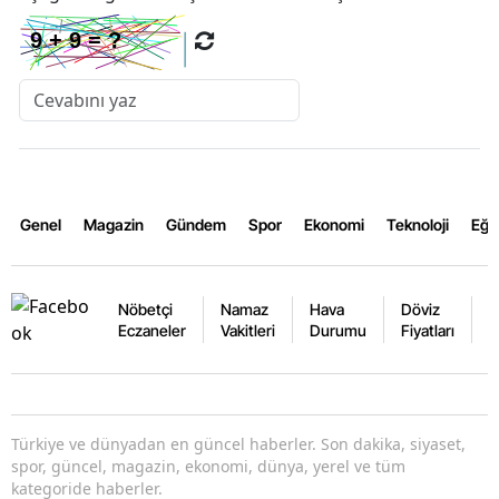
Genel
Magazin
Gündem
Spor
Ekonomi
Teknoloji
Eğl
Nöbetçi
Namaz
Hava
Döviz
A
Eczaneler
Vakitleri
Durumu
Fiyatları
F
Türkiye ve dünyadan en güncel haberler. Son dakika, siyaset,
spor, güncel, magazin, ekonomi, dünya, yerel ve tüm
kategoride haberler.