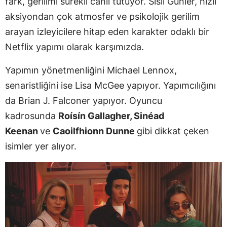
fark, gerilimi sürekli canlı tutuyor. Sisli Günler, hızlı
aksiyondan çok atmosfer ve psikolojik gerilim
arayan izleyicilere hitap eden karakter odaklı bir
Netflix yapımı olarak karşımızda.
Yapımın yönetmenliğini Michael Lennox,
senaristliğini ise Lisa McGee yapıyor. Yapımcılığını
da Brian J. Falconer yapıyor. Oyuncu
kadrosunda
Roísín Gallagher, Sinéad
Keenan
ve
Caoilfhionn Dunne
gibi dikkat çeken
isimler yer alıyor.