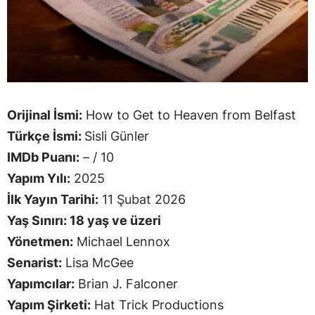
Orijinal İsmi:
How to Get to Heaven from Belfast
Türkçe İsmi:
Sisli Günler
IMDb Puanı:
– / 10
Yapım Yılı:
2025
İlk Yayın Tarihi:
11 Şubat 2026
Yaş Sınırı: 18 yaş ve üzeri
Yönetmen:
Michael Lennox
Senarist:
Lisa McGee
Yapımcılar:
Brian J. Falconer
Yapım Şirketi:
Hat Trick Productions