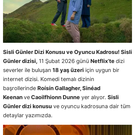
Sisli Günler Dizi Konusu ve Oyuncu Kadrosu! Sisli
Günler dizisi,
11 Şubat 2026 günü
Netflix’te
dizi
severler ile buluşan
18 yaş üzeri
için uygun bir
internet dizisi. Komedi temalı dizinin
başrollerinde
Roísín Gallagher, Sinéad
Keenan
ve
Caoilfhionn Dunne
yer alıyor.
Sisli
Günler dizi konusu
ve oyuncu kadrosuna dair tüm
detaylar yazımızda.