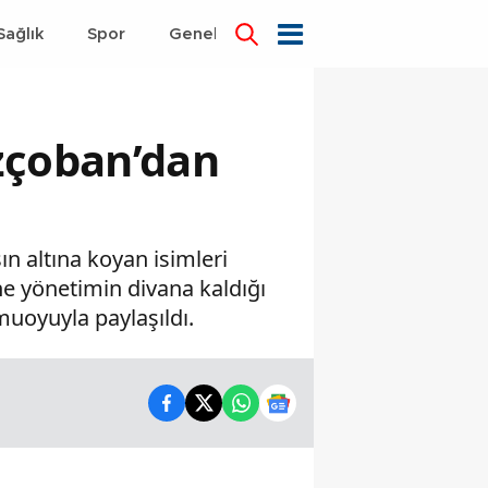
Sağlık
Spor
Genel
Dünya
zçoban’dan
ın altına koyan isimleri
e yönetimin divana kaldığı
uoyuyla paylaşıldı.