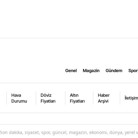
Genel
Magazin
Gündem
Spor
Hava
Döviz
Altın
Haber
İletişi
Durumu
Fiyatları
Fiyatları
Arşivi
Son dakika, siyaset, spor, güncel, magazin, ekonomi, dünya, yerel 