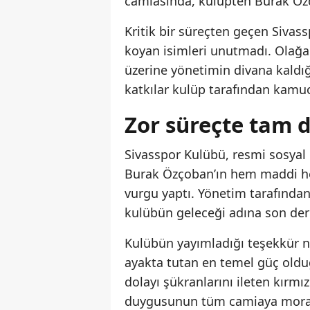
camiasında, kulüpten Burak Özço
Kritik bir süreçten geçen Sivass
koyan isimleri unutmadı. Olağa
üzerine yönetimin divana kaldı
katkılar kulüp tarafından kamuo
Zor süreçte tam 
Sivasspor Kulübü, resmi sosyal 
Burak Özçoban’ın hem maddi 
vurgu yaptı. Yönetim tarafında
kulübün geleceği adına son dere
Kulübün yayımladığı teşekkür n
ayakta tutan en temel güç olduğ
dolayı şükranlarını ileten kırmı
duygusunun tüm camiaya moral v