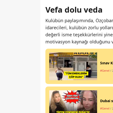
Vefa dolu veda
Kulübün paylaşımında, Özçoban’ı
idarecileri, kulübün zorlu yoll
değerli isme teşekkürlerini yine
motivasyon kaynağı olduğunu v
Sınav K
#Genel
/ 
Dubai s
#Genel
/ 