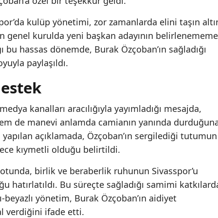
ban’a özel bir teşekkür geldi.
por’da kulüp yönetimi, zor zamanlarda elini taşın altı
n genel kurulda yeni başkan adayının belirlenememe
ğı bu hassas dönemde, Burak Özçoban’ın sağladığı
yuyla paylaşıldı.
destek
medya kanalları aracılığıyla yayımladığı mesajda,
hem de manevi anlamda camianın yanında durduğun
n yapılan açıklamada, Özçoban’ın sergilediği tutumun
ce kıymetli olduğu belirtildi.
otunda, birlik ve beraberlik ruhunun Sivasspor’u
u hatırlatıldı. Bu süreçte sağladığı samimi katkılard
zı-beyazlı yönetim, Burak Özçoban’ın aidiyet
erdiğini ifade etti.