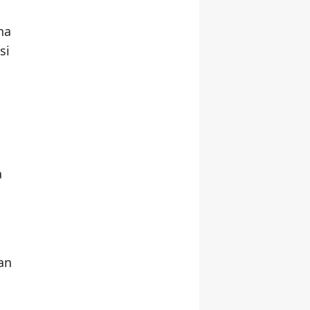
na
si
a
an