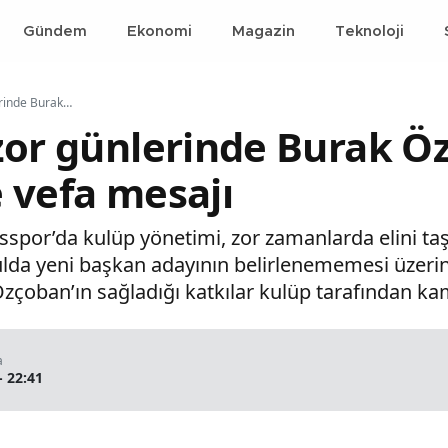
Gündem
Ekonomi
Magazin
Teknoloji
Sivasspor’un zor günlerinde Burak Özçoban’dan gelen desteğe vefa mesajı
zor günlerinde Burak Ö
 vefa mesajı
asspor’da kulüp yönetimi, zor zamanlarda elini taş
lda yeni başkan adayının belirlenememesi üzerin
oban’ın sağladığı katkılar kulüp tarafından kam
a
- 22:41