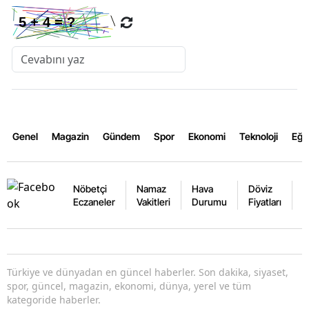
Genel
Magazin
Gündem
Spor
Ekonomi
Teknoloji
Eğl
Nöbetçi
Namaz
Hava
Döviz
A
Eczaneler
Vakitleri
Durumu
Fiyatları
F
Türkiye ve dünyadan en güncel haberler. Son dakika, siyaset,
spor, güncel, magazin, ekonomi, dünya, yerel ve tüm
kategoride haberler.