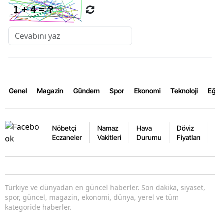
Genel
Magazin
Gündem
Spor
Ekonomi
Teknoloji
Eğl
Nöbetçi
Namaz
Hava
Döviz
A
Eczaneler
Vakitleri
Durumu
Fiyatları
F
Türkiye ve dünyadan en güncel haberler. Son dakika, siyaset,
spor, güncel, magazin, ekonomi, dünya, yerel ve tüm
kategoride haberler.