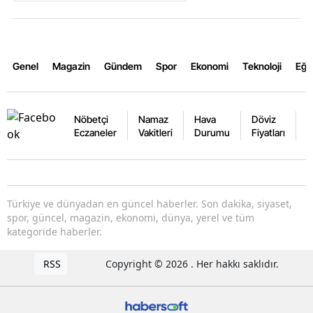
Genel
Magazin
Gündem
Spor
Ekonomi
Teknoloji
Eğl
Nöbetçi
Namaz
Hava
Döviz
A
Eczaneler
Vakitleri
Durumu
Fiyatları
F
Türkiye ve dünyadan en güncel haberler. Son dakika, siyaset,
spor, güncel, magazin, ekonomi, dünya, yerel ve tüm
kategoride haberler.
RSS
Copyright © 2026 . Her hakkı saklıdır.