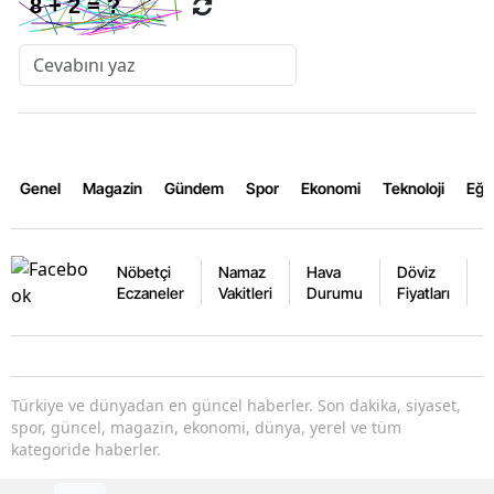
Genel
Magazin
Gündem
Spor
Ekonomi
Teknoloji
Eğl
Nöbetçi
Namaz
Hava
Döviz
A
Eczaneler
Vakitleri
Durumu
Fiyatları
F
Türkiye ve dünyadan en güncel haberler. Son dakika, siyaset,
spor, güncel, magazin, ekonomi, dünya, yerel ve tüm
kategoride haberler.