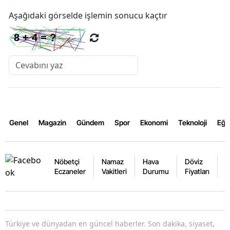
Aşağıdaki görselde işlemin sonucu kaçtır
Genel
Magazin
Gündem
Spor
Ekonomi
Teknoloji
Eğl
Nöbetçi
Namaz
Hava
Döviz
A
Eczaneler
Vakitleri
Durumu
Fiyatları
F
Türkiye ve dünyadan en güncel haberler. Son dakika, siyaset,