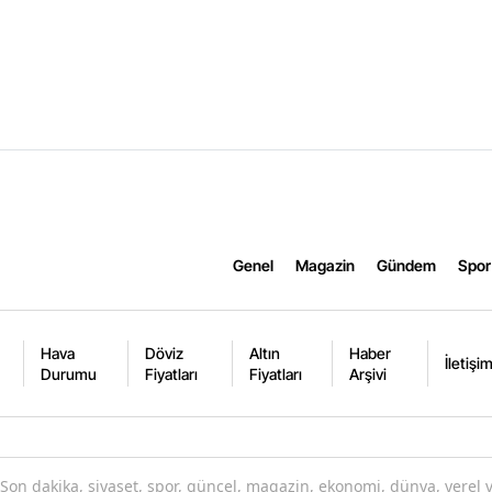
Genel
Magazin
Gündem
Spor
Hava
Döviz
Altın
Haber
İletişi
Durumu
Fiyatları
Fiyatları
Arşivi
Son dakika, siyaset, spor, güncel, magazin, ekonomi, dünya, yerel 