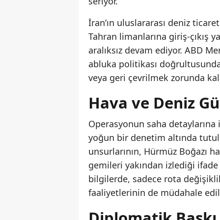
seriyor.
İran’ın uluslararası deniz tica
Tahran limanlarına giriş-çıkış 
aralıksız devam ediyor. ABD Me
abluka politikası doğrultusunda
veya geri çevrilmek zorunda kal
Hava ve Deniz Gü
Operasyonun saha detaylarına iliş
yoğun bir denetim altında tutul
unsurlarının, Hürmüz Boğazı hatt
gemileri yakından izlediği ifad
bilgilerde, sadece rota değişikl
faaliyetlerinin de müdahale ed
Diplomatik Baskı