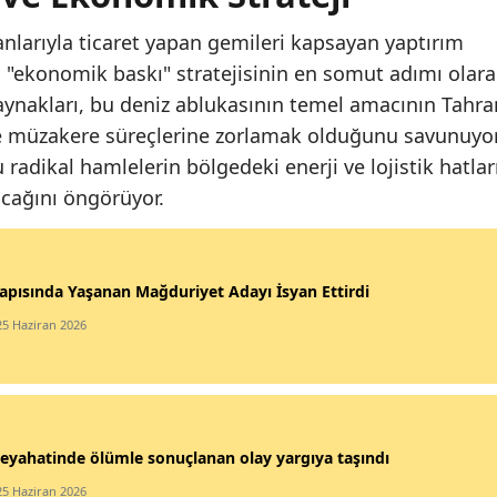
anlarıyla ticaret yapan gemileri kapsayan yaptırım
 "ekonomik baskı" stratejisinin en somut adımı olar
kaynakları, bu deniz ablukasının temel amacının Tahra
 müzakere süreçlerine zorlamak olduğunu savunuyor
 radikal hamlelerin bölgedeki enerji ve lojistik hatlar
acağını öngörüyor.
apısında Yaşanan Mağduriyet Adayı İsyan Ettirdi
25 Haziran 2026
eyahatinde ölümle sonuçlanan olay yargıya taşındı
25 Haziran 2026