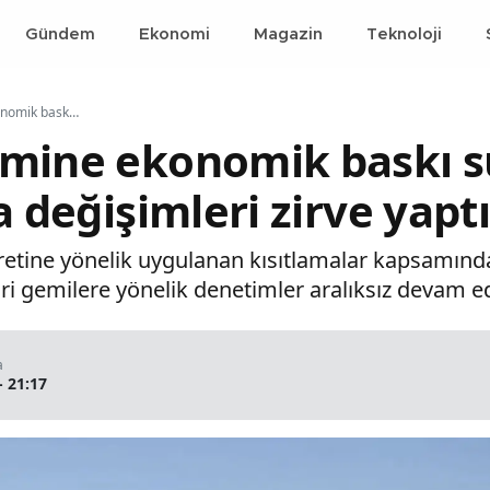
Gündem
Ekonomi
Magazin
Teknoloji
Tahran yönetimine ekonomik baskı sürüyor: Deniz trafiğinde rota değişimleri zirve yaptı
imine ekonomik baskı s
a değişimleri zirve yapt
caretine yönelik uygulanan kısıtlamalar kapsamında
ri gemilere yönelik denetimler aralıksız devam ed
a
- 21:17