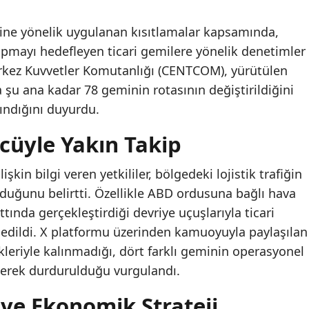
retine yönelik uygulanan kısıtlamalar kapsamında,
yapmayı hedefleyen ticari gemilere yönelik denetimler
rkez Kuvvetler Komutanlığı (CENTCOM), yürütülen
 şu ana kadar 78 geminin rotasının değiştirildiğini
ındığını duyurdu.
cüyle Yakın Takip
kin bilgi veren yetkililer, bölgedeki lojistik trafiğin
duğunu belirtti. Özellikle ABD ordusuna bağlı hava
ında gerçekleştirdiği devriye uçuşlarıyla ticari
e edildi. X platformu üzerinden kamuoyuyla paylaşılan
ikleriyle kalınmadığı, dört farklı geminin operasyonel
ilerek durdurulduğu vurgulandı.
 ve Ekonomik Strateji