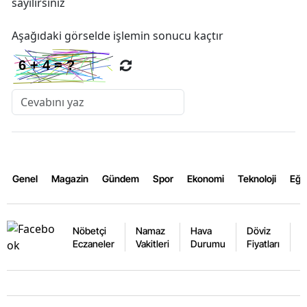
sayılırsınız
Aşağıdaki görselde işlemin sonucu kaçtır
Genel
Magazin
Gündem
Spor
Ekonomi
Teknoloji
Eğl
Nöbetçi
Namaz
Hava
Döviz
A
Eczaneler
Vakitleri
Durumu
Fiyatları
F