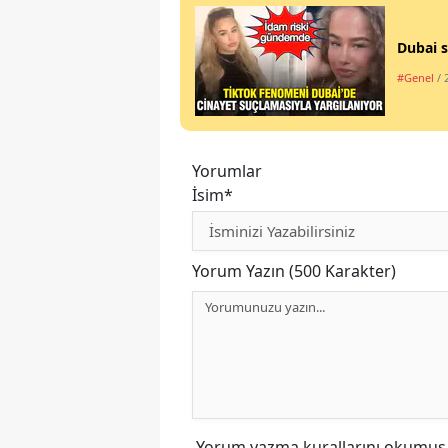
Dubai s
#Genel
/ 
Yorumlar
İsim*
Yorum Yazın (500 Karakter)
Yorum yazma kurallarını
okumuş v