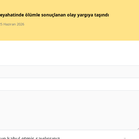
eyahatinde ölümle sonuçlanan olay yargıya taşındı
25 Haziran 2026
e kabul etmiş sayılırsınız