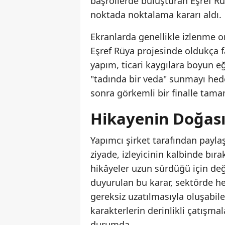
başrollerde buluşturan Eşref R
noktada noktalama kararı aldı.
Ekranlarda genellikle izlenme or
Eşref Rüya projesinde oldukça fa
yapım, ticari kaygılara boyun eğ
"tadında bir veda" sunmayı hede
sonra görkemli bir finalle tam
Hikayenin Doğası
Yapımcı şirket tarafından payla
ziyade, izleyicinin kalbinde bıra
hikâyeler uzun sürdüğü için değ
duyurulan bu karar, sektörde h
gereksiz uzatılmasıyla oluşabil
karakterlerin derinlikli çatışm
durumda.