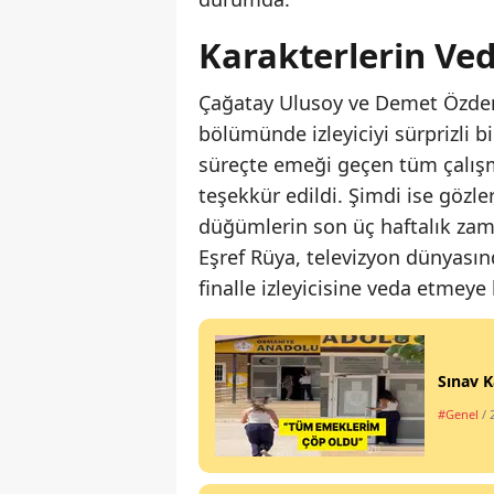
Karakterlerin Ve
Çağatay Ulusoy ve Demet Özdemir
bölümünde izleyiciyi sürprizli b
süreçte emeği geçen tüm çalışm
teşekkür edildi. Şimdi ise gözle
düğümlerin son üç haftalık zam
Eşref Rüya, televizyon dünyasın
finalle izleyicisine veda etmeye 
Sınav K
#Genel
/ 