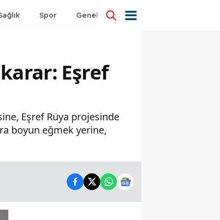
Sağlık
Spor
Genel
Dünya
karar: Eşref
ksine, Eşref Rüya projesinde
lara boyun eğmek yerine,