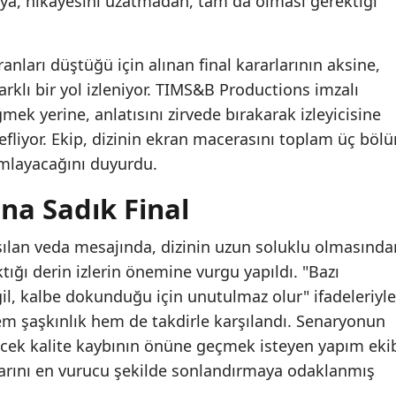
üya, hikayesini uzatmadan, tam da olması gerektiği
anları düştüğü için alınan final kararlarının aksine,
rklı bir yol izleniyor. TIMS&B Productions imzalı
mek yerine, anlatısını zirvede bırakarak izleyicisine
fliyor. Ekip, dizinin ekran macerasını toplam üç böl
amlayacağını duyurdu.
na Sadık Final
şılan veda mesajında, dizinin uzun soluklu olmasında
ktığı derin izlerin önemine vurgu yapıldı. "Bazı
il, kalbe dokunduğu için unutulmaz olur" ifadeleriyle
em şaşkınlık hem de takdirle karşılandı. Senaryonun
ecek kalite kaybının önüne geçmek isteyen yapım ekib
alarını en vurucu şekilde sonlandırmaya odaklanmış