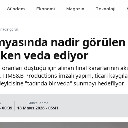
Gündem
Ekonomi
Magazin
Teknoloji
Televizyon dünyasında nadir görülen karar: Eşref Rüya zirvedeyken veda ediyor
nyasında nadir görülen 
ken veda ediyor
 oranları düştüğü için alınan final kararlarının a
yor. TIMS&B Productions imzalı yapım, ticari kaygı
zleyicisine "tadında bir veda" sunmayı hedefliyor.
a
Güncellenme
- 00:39
18 Mayıs 2026 - 05:41