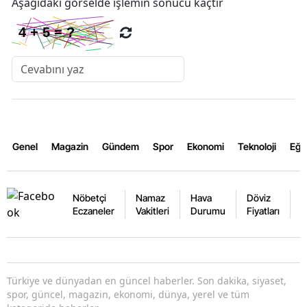
Aşağıdaki görselde işlemin sonucu kaçtır
Genel
Magazin
Gündem
Spor
Ekonomi
Teknoloji
Eğl
Nöbetçi
Namaz
Hava
Döviz
A
Eczaneler
Vakitleri
Durumu
Fiyatları
F
Türkiye ve dünyadan en güncel haberler. Son dakika, siyaset,
spor, güncel, magazin, ekonomi, dünya, yerel ve tüm