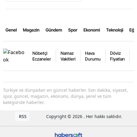
Genel
Magazin
Gündem
Spor
Ekonomi
Teknoloji
Eğl
Nöbetçi
Namaz
Hava
Döviz
A
Eczaneler
Vakitleri
Durumu
Fiyatları
F
Türkiye ve dünyadan en güncel haberler. Son dakika, siyaset,
spor, güncel, magazin, ekonomi, dünya, yerel ve tüm
kategoride haberler.
RSS
Copyright © 2026 . Her hakkı saklıdır.