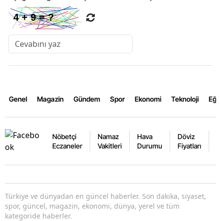
Genel
Magazin
Gündem
Spor
Ekonomi
Teknoloji
Eğl
Nöbetçi
Namaz
Hava
Döviz
A
Eczaneler
Vakitleri
Durumu
Fiyatları
F
Türkiye ve dünyadan en güncel haberler. Son dakika, siyaset,
spor, güncel, magazin, ekonomi, dünya, yerel ve tüm
kategoride haberler.