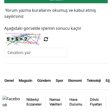
Yorum yazma kurallarını
okumuş ve kabul etmiş
sayılırsınız
Aşağıdaki görselde işlemin sonucu kaçtır
Genel
Magazin
Gündem
Spor
Ekonomi
Teknoloji
Eğl
Nöbetçi
Namaz
Hava
Döviz
A
Eczaneler
Vakitleri
Durumu
Fiyatları
F