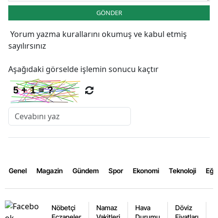
GÖNDER
Yorum yazma kurallarını
okumuş ve kabul etmiş
sayılırsınız
Aşağıdaki görselde işlemin sonucu kaçtır
Genel
Magazin
Gündem
Spor
Ekonomi
Teknoloji
Eğl
Nöbetçi
Namaz
Hava
Döviz
A
Eczaneler
Vakitleri
Durumu
Fiyatları
F