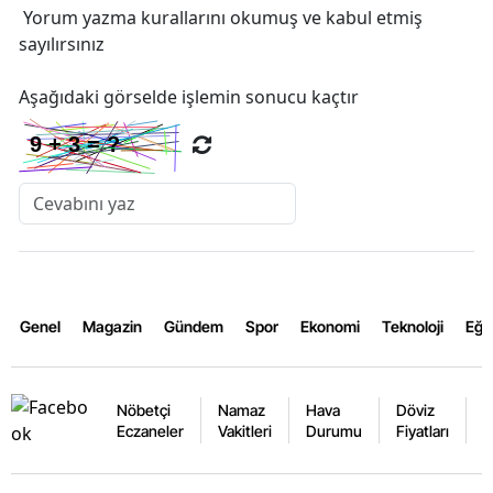
Yorum yazma kurallarını
okumuş ve kabul etmiş
sayılırsınız
Aşağıdaki görselde işlemin sonucu kaçtır
Genel
Magazin
Gündem
Spor
Ekonomi
Teknoloji
Eğl
Nöbetçi
Namaz
Hava
Döviz
A
Eczaneler
Vakitleri
Durumu
Fiyatları
F