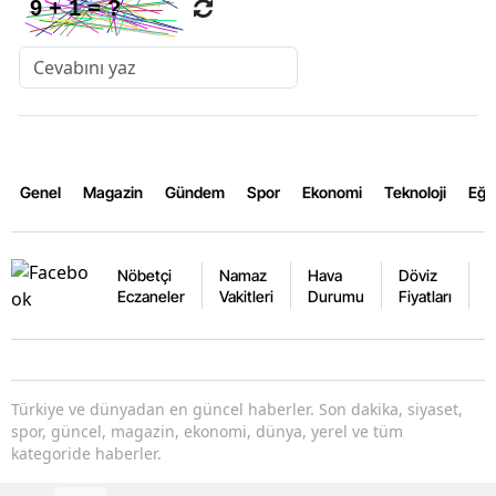
Genel
Magazin
Gündem
Spor
Ekonomi
Teknoloji
Eğl
Nöbetçi
Namaz
Hava
Döviz
A
Eczaneler
Vakitleri
Durumu
Fiyatları
F
Türkiye ve dünyadan en güncel haberler. Son dakika, siyaset,
spor, güncel, magazin, ekonomi, dünya, yerel ve tüm
kategoride haberler.