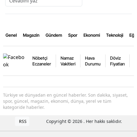
Genel
Magazin
Gündem
Spor
Ekonomi
Teknoloji
Eğl
Nöbetçi
Namaz
Hava
Döviz
A
Eczaneler
Vakitleri
Durumu
Fiyatları
F
Türkiye ve dünyadan en güncel haberler. Son dakika, siyaset,
spor, güncel, magazin, ekonomi, dünya, yerel ve tüm
kategoride haberler.
RSS
Copyright © 2026 . Her hakkı saklıdır.