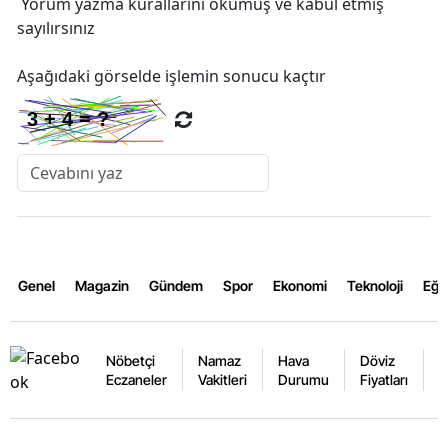
Yorum yazma kurallarını
okumuş ve kabul etmiş
sayılırsınız
Aşağıdaki görselde işlemin sonucu kaçtır
Genel
Magazin
Gündem
Spor
Ekonomi
Teknoloji
Eğl
Nöbetçi
Namaz
Hava
Döviz
A
Eczaneler
Vakitleri
Durumu
Fiyatları
F