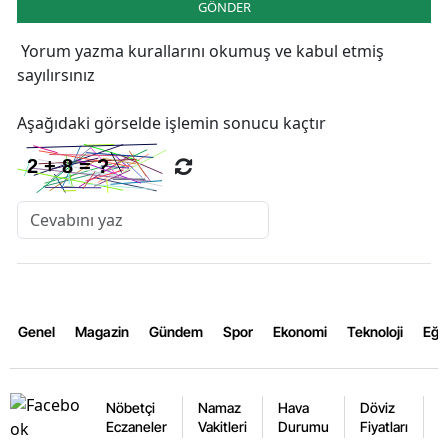
GÖNDER
Yorum yazma kurallarını
okumuş ve kabul etmiş
sayılırsınız
Aşağıdaki görselde işlemin sonucu kaçtır
Genel
Magazin
Gündem
Spor
Ekonomi
Teknoloji
Eğl
Nöbetçi
Namaz
Hava
Döviz
A
Eczaneler
Vakitleri
Durumu
Fiyatları
F