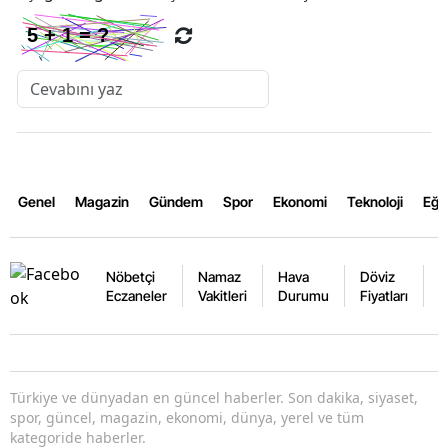
Genel
Magazin
Gündem
Spor
Ekonomi
Teknoloji
Eğl
Nöbetçi
Namaz
Hava
Döviz
A
Eczaneler
Vakitleri
Durumu
Fiyatları
F
Türkiye ve dünyadan en güncel haberler. Son dakika, siyaset,
spor, güncel, magazin, ekonomi, dünya, yerel ve tüm
kategoride haberler.