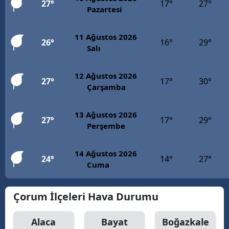
27°
17°
27°
Pazartesi
11 Ağustos 2026
26°
16°
29°
Salı
12 Ağustos 2026
27°
17°
30°
Çarşamba
13 Ağustos 2026
27°
17°
29°
Perşembe
14 Ağustos 2026
24°
14°
27°
Cuma
Çorum İlçeleri Hava Durumu
Alaca
Bayat
Boğazkale