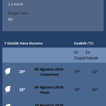
2.2 km/h
Rüzgar Yönü
KD
7 Günlük Hava Durumu
Sıcaklık (°C)
En
En
Düşük
Yüksek
08 Ağustos 2026
29°
19°
32°
Cumartesi
09 Ağustos 2026
28°
18°
30°
Pazar
10 Ağustos 2026