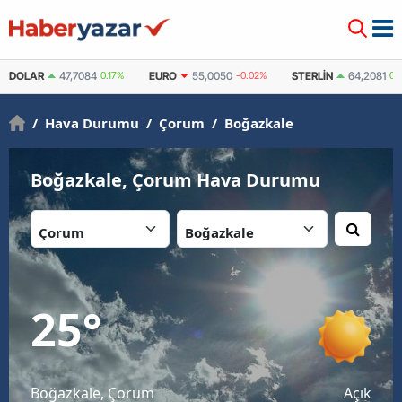
DOLAR
47,7084
0.17%
EURO
55,0050
-0.02%
STERLIN
64,2081
0.
/
Hava Durumu
/
Çorum
/
Boğazkale
Boğazkale, Çorum Hava Durumu
İl:
İlçe:
25
°
Boğazkale, Çorum
Açık