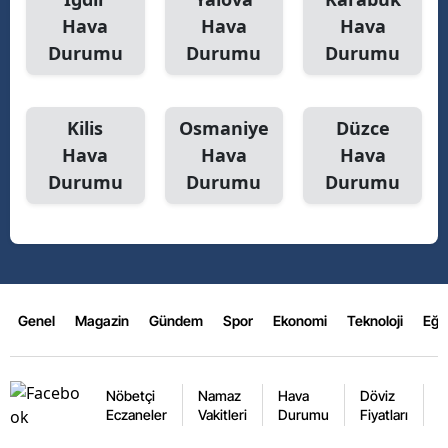
Hava
Hava
Hava
Durumu
Durumu
Durumu
Kilis
Osmaniye
Düzce
Hava
Hava
Hava
Durumu
Durumu
Durumu
Genel
Magazin
Gündem
Spor
Ekonomi
Teknoloji
Eğl
Nöbetçi
Namaz
Hava
Döviz
A
Eczaneler
Vakitleri
Durumu
Fiyatları
F