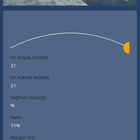
En Düşük Sıcaklık
21
En Yüksek Sıcaklık
21
Yağmur Olasılığı
%
Nem
71%
Rüzgar Hızı