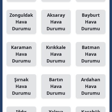
Zonguldak
Aksaray
Bayburt
Hava
Hava
Hava
Durumu
Durumu
Durumu
Karaman
Kırıkkale
Batman
Hava
Hava
Hava
Durumu
Durumu
Durumu
Şırnak
Bartın
Ardahan
Hava
Hava
Hava
Durumu
Durumu
Durumu
Iğdır
Yalova
Karabük