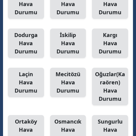
Hava
Hava
Hava
Durumu
Durumu
Durumu
Dodurga
İskilip
Kargı
Hava
Hava
Hava
Durumu
Durumu
Durumu
Laçin
Mecitözü
Oğuzlar(Ka
Hava
Hava
raören)
Durumu
Durumu
Hava
Durumu
Ortaköy
Osmancık
Sungurlu
Hava
Hava
Hava