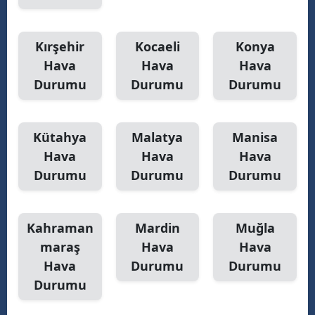
Kırşehir
Kocaeli
Konya
Hava
Hava
Hava
Durumu
Durumu
Durumu
Kütahya
Malatya
Manisa
Hava
Hava
Hava
Durumu
Durumu
Durumu
Kahraman
Mardin
Muğla
maraş
Hava
Hava
Hava
Durumu
Durumu
Durumu