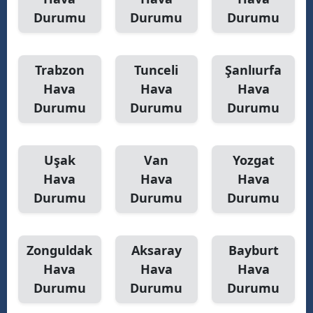
Durumu
Durumu
Durumu
Trabzon
Tunceli
Şanlıurfa
Hava
Hava
Hava
Durumu
Durumu
Durumu
Uşak
Van
Yozgat
Hava
Hava
Hava
Durumu
Durumu
Durumu
Zonguldak
Aksaray
Bayburt
Hava
Hava
Hava
Durumu
Durumu
Durumu