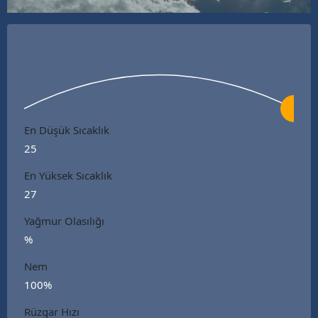
En Düşük Sıcaklık
25
En Yüksek Sıcaklık
27
Yağmur Olasılığı
%
Nem
100%
Rüzgar Hızı